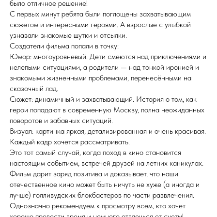
было отличное решение!
С первых минут ребята были поглощены захватывающим
сюжетом и интересными героями. А взрослые с улыбкой
узнавали знакомые шутки и отсылки.
Создатели фильма попали в точку:
Юмор: многоуровневый. Дети смеются над приключениями и
нелепыми ситуациями, а родители — над тонкой иронией и
знакомыми жизненными проблемами, перенесёнными на
сказочный лад.
Сюжет: динамичный и захватывающий. История о том, как
герои попадают в современную Москву, полна неожиданных
поворотов и забавных ситуаций.
Визуал: картинка яркая, детализированная и очень красивая.
Каждый кадр хочется рассматривать.
Это тот самый случай, когда поход в кино становится
настоящим событием, встречей друзей на летних каникулах.
Фильм дарит заряд позитива и доказывает, что наши
отечественное кино может быть ничуть не хуже (а иногда и
лучше) голливудских блокбастеров по части развлечения.
Однозначно рекомендуем к просмотру всем, кто хочет
хорошо провести время и немного отвлечься от суеты!