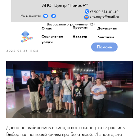
АНО "Центр "Нейро+""
+7 900 314-01-40
Мы в соцсетях:
ano.neyro@mail.ru
Атмосфера большого экрана:
Возрастное ограничение: 12+
Проекты
О нас
Документы
сходили на богатыри!
Социальные
Новости
Контакты
услуги
Помочь
2026-06-25 11:38
Давно не выбирались в кино, и вот наконец-то вырвались.
Выбор пал на новый фильм про Богатырей. И знаете, это