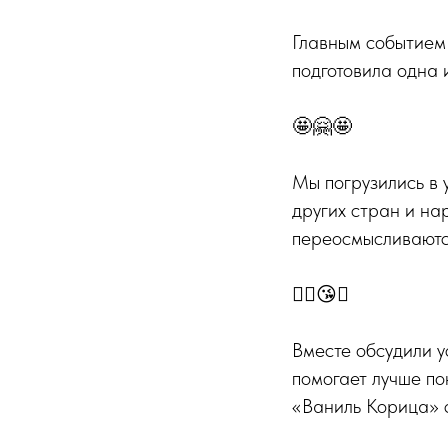
Главным событием
подготовила одна 
🤩🤗🤩
Мы погрузились в 
других стран и на
переосмысливаютс
❤️‍🔥😘🎄
Вместе обсудили 
помогает лучше по
«Ваниль Корица» 