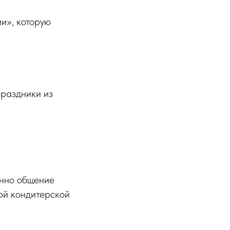
и», которую
праздники из
енно общение
вой кондитерской