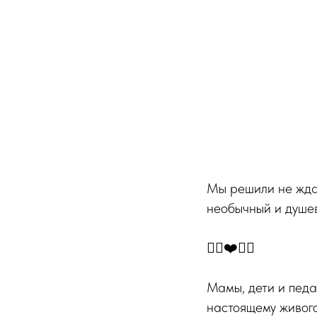
Мы решили не ждат
необычный и душе
👍🏻❤️👍🏻
Мамы, дети и педа
настоящему живог