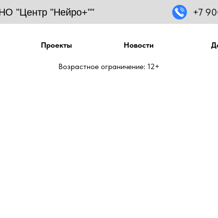
+7 90
НО "Центр "Нейро+""
Проекты
Новости
Д
 мам: праздник с душой и 
Возрастное ограничение: 12+