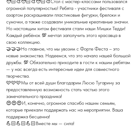
🧑🏻‍🎨🧑🏻‍🎨🧑🏻‍🎨Стол с мастер-классами пользовался
огромной популярностью! Ребята - участники фестиваля с
азартом раскрашивали пластиковые фигурки, брелоки и
сумочки, а также создавали уникальные креативные значки.
Но настоящим хитом фестиваля стали наши Мишки Тедди!
Каждый ребёнок 💯 мечтал заполучить этого красавца в
свою коллекцию.
🤝🤝🤝Но главное, что мы увозим с Форте Феста – это
новые знакомства. Надеемся, что это начало нашей большой
дружбы. 💯 Обязательно приходите в гости к нашим ребятам
— у нас всегда есть интересные идеи для совместного
творчества.
🩷🩷🩷Мы от всей души благодарим Люсю Тугарину за
предоставленную возможность стать частью этого
замечательного праздника!
😍😍😍И, конечно, огромное спасибо нашим семьям,
которые приехали поддержать нас на мероприятии. Ваша
поддержка бесценна!
💪🏻💪🏻💪🏻Вместе мы — сила!